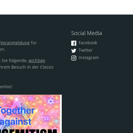
Social Media
m
Voranmeldung
für
Facebook
en.
Twitter
Instagram
 Sie folgende,
wichtige
hrem Besuch in der Classic
tenlos!