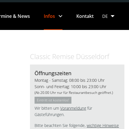
rmine & News
Infos
Kontakt
DE
Short Facts
EN
Classic Remise Düsseldorf
NL
Öffnungszeiten
Montag - Samstag: 08:00 bis 23:00 Uhr
FR
Sonn- und Feiertag: 10:00 bis 23:00 Uhr
(Ab 20.00 Uhr nur für Restaurantbesuch geöffnet.)
IT
Eintritt ist kostenlos!
Wir bitten um
Voranmeldung
für
RU
Gästeführungen.
Bitte beachten Sie folgende,
wichtige Hinweise