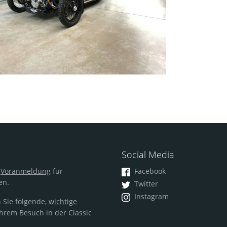
Social Media
m
Voranmeldung
für
Facebook
en.
Twitter
Instagram
 Sie folgende,
wichtige
hrem Besuch in der Classic