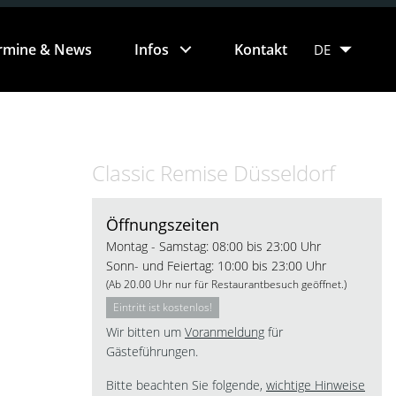
rmine & News
Infos
Kontakt
DE
Short Facts
EN
Classic Remise Düsseldorf
NL
Öffnungszeiten
Montag - Samstag: 08:00 bis 23:00 Uhr
FR
Sonn- und Feiertag: 10:00 bis 23:00 Uhr
(Ab 20.00 Uhr nur für Restaurantbesuch geöffnet.)
IT
Eintritt ist kostenlos!
Wir bitten um
Voranmeldung
für
RU
Gästeführungen.
Bitte beachten Sie folgende,
wichtige Hinweise