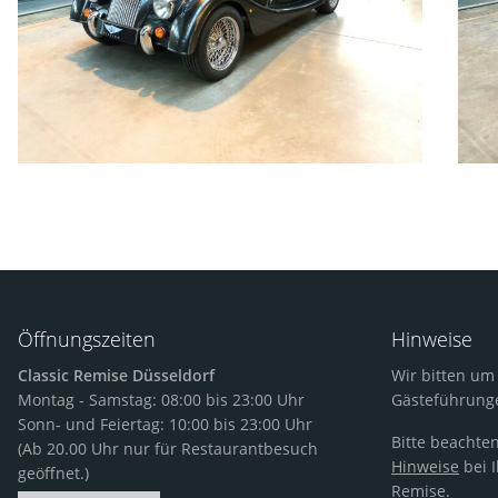
Öffnungszeiten
Hinweise
Classic Remise Düsseldorf
Wir bitten u
Montag - Samstag: 08:00 bis 23:00 Uhr
Gästeführung
Sonn- und Feiertag: 10:00 bis 23:00 Uhr
Bitte beachten
(Ab 20.00 Uhr nur für Restaurantbesuch
Hinweise
bei I
geöffnet.)
Remise.